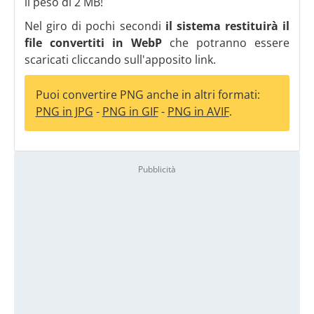
il peso di 2 MB!
Nel giro di pochi secondi
il sistema restituirà il
file convertiti in WebP
che potranno essere
scaricati cliccando sull'apposito link.
Puoi convertire PNG anche in altri formati:
PNG in JPG
-
PNG in GIF
-
PNG in AVIF
.
Pubblicità