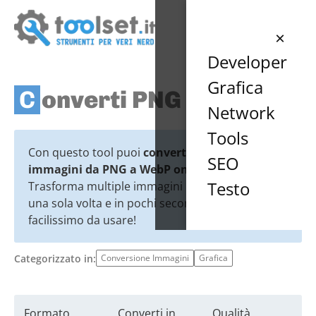
×
Developer
Grafica
Converti PNG in WebP
Network
Tools
Con questo tool puoi
convertire le tue
SEO
immagini da PNG a WebP online gratis
.
Testo
Trasforma multiple immagini PNG in WebP in
una sola volta e in pochi secondi. Gratuito e
facilissimo da usare!
Categorizzato in:
Conversione Immagini
Grafica
Formato
Converti in
Qualità