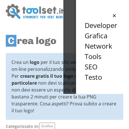
×
Developer
Grafica
Crea logo
Network
Tools
Crea un
logo
per il tuo sito web direttamente
SEO
on-line personalizzando simbolo, scritta e colori.
Testo
Per
creare gratis il tuo logo
o una
scritta
particolare
non devi scaricare nulla sul tuo PC,
non devi essere un esperto di grafica e ti
bastano 2 minuti per creare la tua PNG
trasparente. Cosa aspetti? Prova subito a creare
il tuo logo!
Categorizzato in:
Grafica