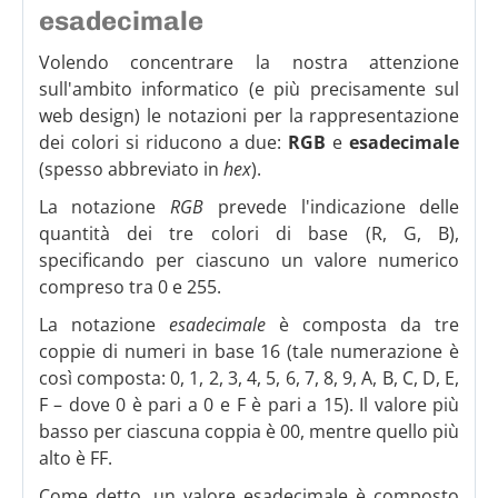
esadecimale
Volendo concentrare la nostra attenzione
sull'ambito informatico (e più precisamente sul
web design) le notazioni per la rappresentazione
dei colori si riducono a due:
RGB
e
esadecimale
(spesso abbreviato in
hex
).
La notazione
RGB
prevede l'indicazione delle
quantità dei tre colori di base (R, G, B),
specificando per ciascuno un valore numerico
compreso tra 0 e 255.
La notazione
esadecimale
è composta da tre
coppie di numeri in base 16 (tale numerazione è
così composta: 0, 1, 2, 3, 4, 5, 6, 7, 8, 9, A, B, C, D, E,
F – dove 0 è pari a 0 e F è pari a 15). Il valore più
basso per ciascuna coppia è 00, mentre quello più
alto è FF.
Come detto, un valore esadecimale è composto