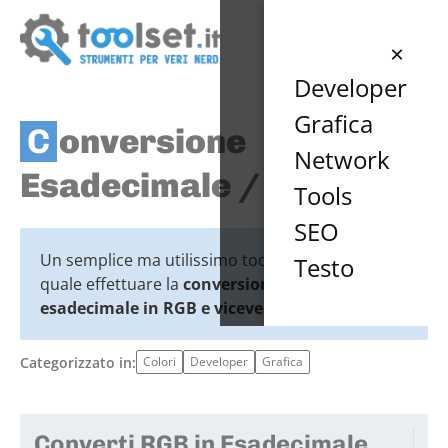
×
Developer
Grafica
Conversione
Network
Esadecimale / RGB
Tools
SEO
Un semplice ma utilissimo tool attraverso il
Testo
quale effettuare la
conversione di un colore
esadecimale in RGB e viceversa
.
Categorizzato in:
Colori
Developer
Grafica
Converti RGB in Esadecimale