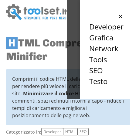
×
Developer
Grafica
HTML Compressor /
Network
Minifier
Tools
SEO
Comprimi il codice HTML delle tue pagine web
Testo
per rendere più veloce il caricamento del tuo
sito.
Minimizzare il codice HTML
- eliminando
commenti, spazi ed inutili ritorni a capo - riduce i
tempi di caricamento e migliora il
posizionamento delle pagine web.
Categorizzato in:
Developer
HTML
SEO